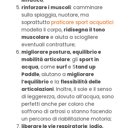
linfatico
;
rinforzare i muscoli
: camminare
sulla spiaggia, nuotare, ma
soprattutto
praticare sport acquatici
modella il corpo,
ridisegna il tono
muscolare
e aiuta a sciogliere
eventuali contratture;
migliorare postura, equilibrio e
mobilità articolare
: gli
sport in
acqua
, come
surf
e S
tand up
Paddle
, aiutano a
migliorare
l’equilibrio
e la
flessibilità delle
articolazioni
. Inoltre, il sole e il senso
di leggerezza, dovuto all’acqua, sono
perfetti anche per coloro che
soffrono di artrosi o stanno facendo
un percorso di riabilitazione motoria;
liberare le vie respiratorie
:
iodio,