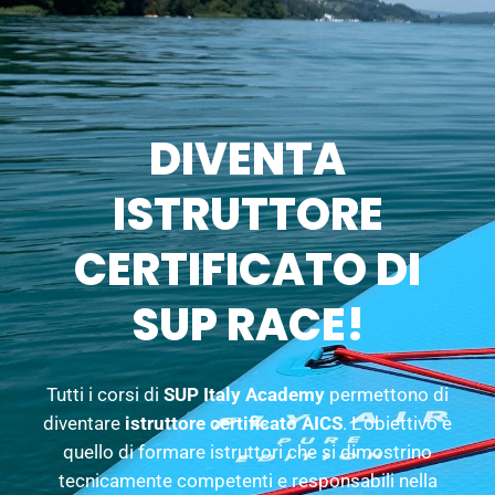
DIVENTA
ISTRUTTORE
CERTIFICATO DI
SUP RACE!
Tutti i corsi di
SUP Italy Academy
permettono di
diventare
istruttore certificato AICS
. L’obiettivo è
quello di formare istruttori che si dimostrino
tecnicamente competenti e responsabili nella