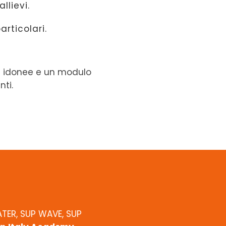
allievi.
articolari.
re idonee e un modulo
nti.
ATER, SUP WAVE, SUP