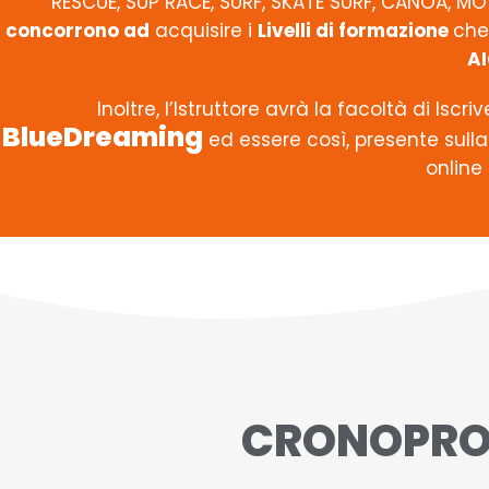
RESCUE, SUP RACE, SURF, SKATE SURF, CANOA, 
concorrono ad
acquisire i
Livelli di formazione
che
AI
Inoltre, l’Istruttore avrà la facoltà di Iscr
BlueDreaming
ed essere così, presente sulla
online
CRONOPROG