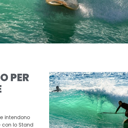
O PER
E
che intendono
e con lo Stand