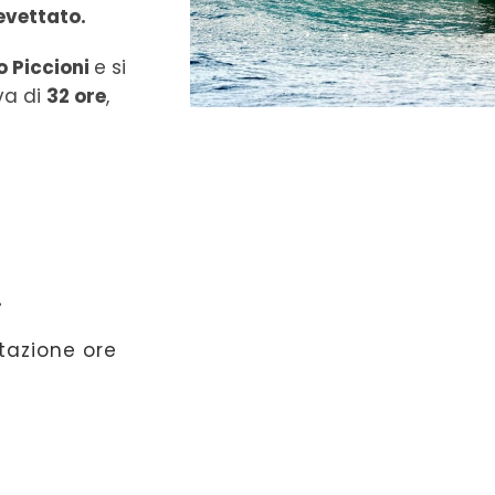
revettato
.
o Piccioni
e si
va di
32 ore
,
.
tazione ore