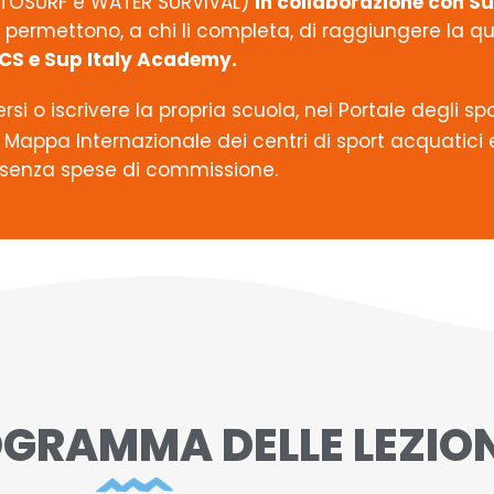
MOTOSURF e WATER SURVIVAL)
in collaborazione con S
 permettono, a chi li completa, di raggiungere la qu
CS e Sup Italy Academy.
iversi o iscrivere la propria scuola, nel Portale degli s
 Mappa Internazionale dei centri di sport acquatici e
 senza spese di commissione.
RAMMA DELLE LEZION