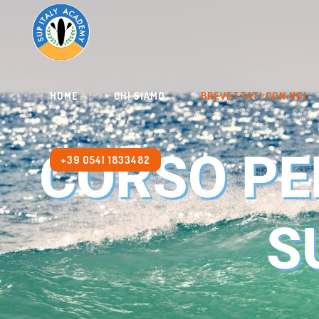
HOME
CHI SIAMO
BREVETTATI CON NOI
CORSO PE
+39 0541 1833482
S