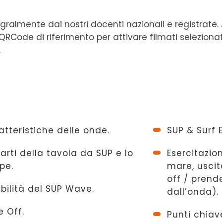
ntegralmente dai nostri docenti nazionali e registrat
 QRCode di riferimento per attivare filmati seleziona
.
atteristiche delle onde.
SUP & Surf 
parti della tavola da SUP e lo
Esercitazio
pe.
mare, uscit
off / prend
abilità del SUP Wave.
dall’onda).
e Off.
Punti chiav