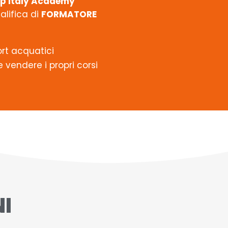
up Italy Academy
alifica di
FORMATORE
port acquatici
 vendere i propri corsi
I