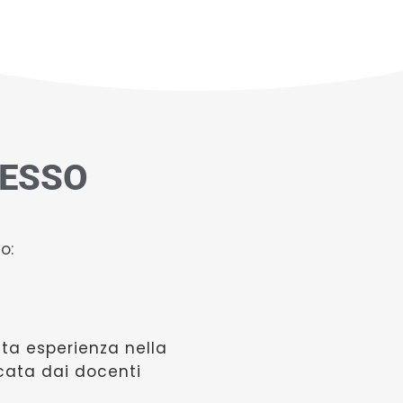
CESSO
o:
ta esperienza nella
icata dai docenti