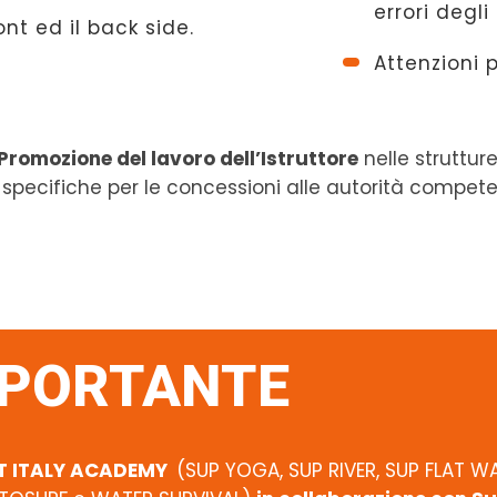
errori degli 
ront ed il back side.
Attenzioni p
Promozione del lavoro dell’Istruttore
nelle struttu
e specifiche per le concessioni alle autorità compete
PORTANTE
ORT ITALY ACADEMY
(SUP YOGA, SUP RIVER, SUP FLAT W