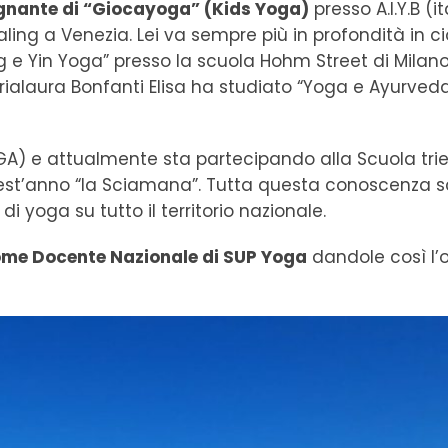
gnante di “Giocayoga” (Kids Yoga)
presso A.I.Y.B (i
ling a Venezia. Lei va sempre più in profondità in ci
 e Yin Yoga” presso la scuola Hohm Street di Milano. 
rialaura Bonfanti Elisa ha studiato “Yoga e Ayurveda
YOGA) e attualmente sta partecipando alla Scuola tri
uest’anno “la Sciamana”. Tutta questa conoscenza s
di yoga su tutto il territorio nazionale.
ome Docente Nazionale di SUP Yoga
dandole così l’o