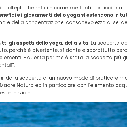
oi molteplici benefici e come me tanti cominciano a
enefici e i giovamenti dello yoga si estendono in tut
lma e della concentrazione, consapevolezza di se, de
ti gli aspetti dello yoga, della vita
. La scoperta d
to, perché è divertente, sfidante e soprattutto per
i elementi. E questa per me è stata la scoperta più 
ntali”.
re
: dalla scoperta di un nuovo modo di praticare mo
Madre Natura ed in particolare con l’elemento acq
esperenziale.