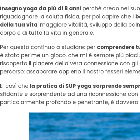
Insegno yoga da più di 8 ann
i perché credo nei su
riguadagnare la saluta fisica, per poi capire che i
b
della tua vita
: maggiore vitalità, sviluppo della ca
corpo e di tutta la vita in generale.
Per questo continuo a studiare: per
comprendere tut
è stato per me un gioco, che mi è sempre più piaciu
riscoperto il piacere della vera connessione con gl
percorso: assaporare appieno il nostro “esseri eleme
E’ così che
la pratica di SUP yoga sorprende semp
sfidante e sorprendente ad una riconnessione con 
particolarmente profondo e penetrante, è davvero 