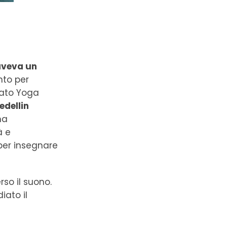
 aveva un
nto per
rato Yoga
edellin
ha
à e
per insegnare
rso il suono.
iato il