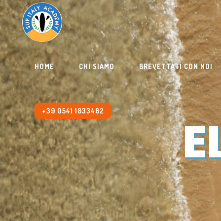
HOME
CHI SIAMO
BREVETTATI CON NOI
+39 0541 1833482
E