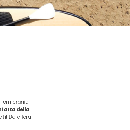
di emicrania
sfatta della
ti! Da allora