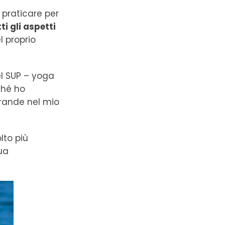
 praticare per
ti gli aspetti
l proprio
el SUP – yoga
ché ho
grande nel mio
lto più
ua