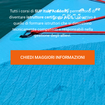
Tutti i corsi di
SUP Italy Academy
permettono di
diventare
istruttore certificato AICS
. L’obiettivo è
quello di formare istruttori che si dimostrino
tecnicamente competenti e responsabili nella
gestione degli allievi.
CHIEDI MAGGIORI INFORMAZIONI