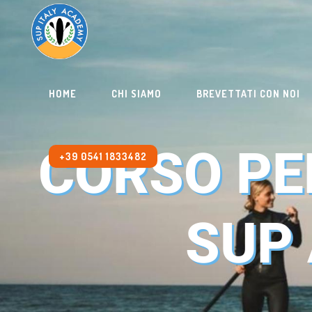
HOME
CHI SIAMO
BREVETTATI CON NOI
CORSO PE
+39 0541 1833482
SUP 