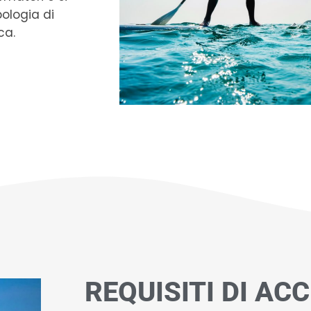
pologia di
ca.
REQUISITI DI AC