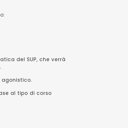
o:
atica del SUP, che verrà
.
 agonistico.
ase al tipo di corso