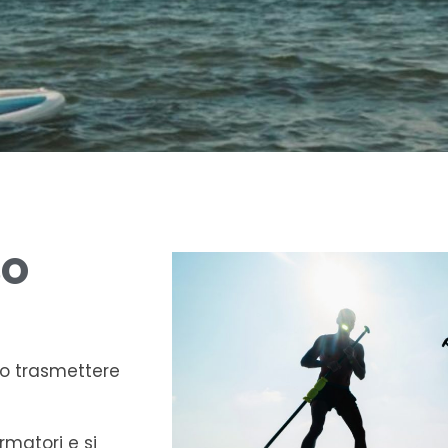
SO
iono trasmettere
rmatori e si