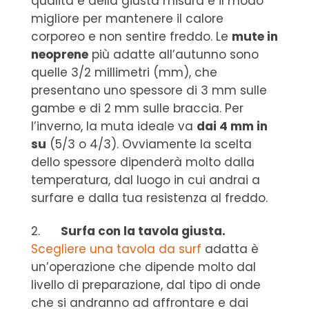
qualità e della giusta misura è il modo
migliore per mantenere il calore
corporeo e non sentire freddo. Le
mute in
neoprene
più adatte all’autunno sono
quelle 3/2 millimetri (mm), che
presentano uno spessore di 3 mm sulle
gambe e di 2 mm sulle braccia. Per
l’inverno, la muta ideale va
dai 4 mm in
su
(5/3 o 4/3). Ovviamente la scelta
dello spessore dipenderà molto dalla
temperatura, dal luogo in cui andrai a
surfare e dalla tua resistenza al freddo.
2.
Surfa con la tavola giusta.
Scegliere una tavola da surf
adatta è
un’operazione che dipende molto dal
livello di preparazione, dal tipo di onde
che si andranno ad affrontare e dai