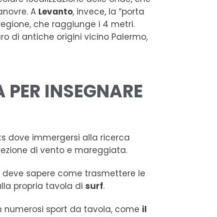
anovre. A
Levanto
, invece, la “porta
regione, che raggiunge i 4 metri.
ro di antiche origini vicino Palermo,
A PER INSEGNARE
ots dove immergersi alla ricerca
irezione di vento e mareggiata.
nde, deve sapere come trasmettere le
lla propria tavola di
surf
.
si in numerosi sport da tavola, come
il