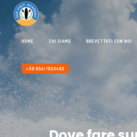
HOME
CHI SIAMO
BREVETTATI CON NOI
+39 0541 1833482
Dove fare sur