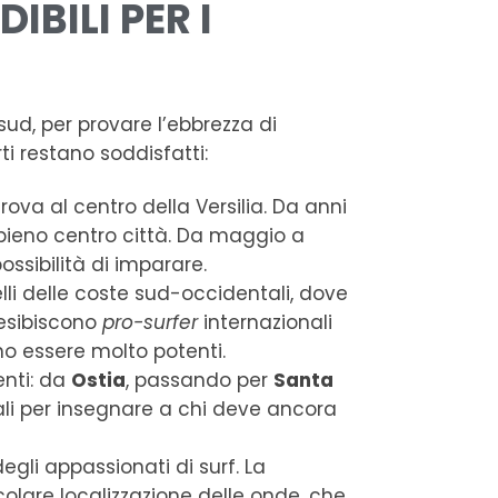
IBILI PER I
sud, per provare l’ebbrezza di
rti restano soddisfatti:
ova al centro della Versilia. Da anni
n pieno centro città. Da maggio a
possibilità di imparare.
li delle coste sud-occidentali, dove
 esibiscono
pro-surfer
internazionali
no essere molto potenti.
enti: da
Ostia
, passando per
Santa
ali per insegnare a chi deve ancora
degli appassionati di surf. La
icolare localizzazione delle onde, che