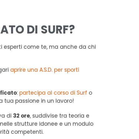
ATO DI SURF?
sti esperti come te, ma anche da chi
agari
aprire una A.S.D. per sporti
ificato
:
partecipa al corso di Surf
o
a tua passione in un lavoro!
iva di
32 ore
, suddivise tra teoria e
nelle strutture idonee e un modulo
orità competenti.