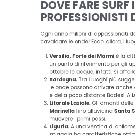
DOVE FARE SURF IN
PROFESSIONISTI 
Ogni anno milioni di appassionati del
cavalcare le onde! Ecco, allora, i lu
Versilia. Forte dei Marmi
è la ci
un punto di riferimento per gli ap
ottobre le acque, infatti, si affol
Sardegna.
Tra i luoghi più sugge
le onde possono arrivare anche
e della poco distante Badesi. A
L
Litorale Laziale.
Gli amanti dell
Marinella
fino allavicina
Santa 
muovere i primi passi.
Liguria.
A una ventina di chilome
spiaggia ha caratteristiche ottima