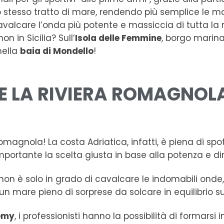
 stesso tratto di mare, rendendo più semplice le m
cavalcare l’onda più potente e massiccia di tutta la 
on in Sicilia? Sull’
Isola delle Femmine
, borgo marina
nella
baia di Mondello
!
E LA RIVIERA ROMAGNOL
romagnola! La costa Adriatica, infatti, è piena di sp
mportante la scelta giusta in base alla potenza e d
tti, non è solo in grado di cavalcare le indomabili o
n mare pieno di sorprese da solcare in equilibrio su
emy
, i professionisti hanno la possibilità di formar