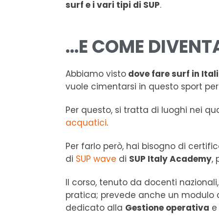
surf e i vari tipi di SUP
.
…E COME DIVENTA
Abbiamo visto
dove fare surf in Ital
vuole cimentarsi in questo sport per
Per questo, si tratta di luoghi nei qu
acquatici
.
Per farlo però, hai bisogno di certi
di
SUP wave
di
SUP Italy Academy
,
Il corso, tenuto da docenti nazionali
pratica; prevede anche un modulo 
dedicato alla
Gestione operativa
e 