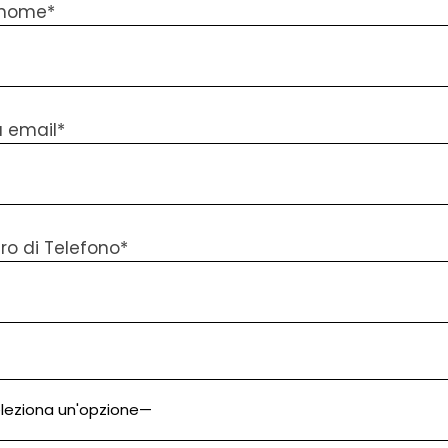
o nome*
a email*
o di Telefono*