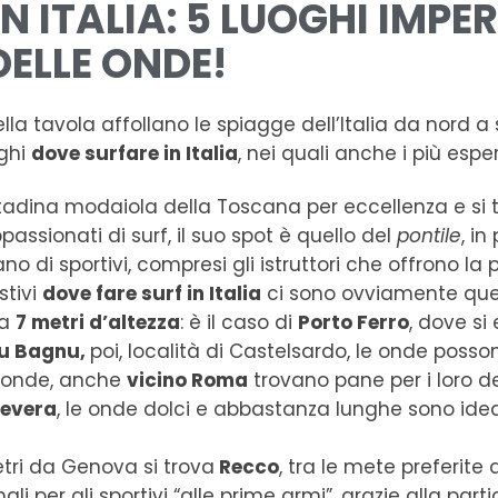
 ITALIA: 5 LUOGHI IMPERD
DELLE ONDE!
la tavola affollano le spiagge dell’Italia da nord a 
oghi
dove surfare in Italia
, nei quali anche i più espe
ttadina modaiola della Toscana per eccellenza e si tr
passionati di surf, il suo spot è quello del
pontile
, i
lano di sportivi, compresi gli istruttori che offrono la 
stivi
dove fare surf in Italia
ci sono ovviamente quel
 a
7 metri d’altezza
: è il caso di
Porto Ferro
, dove si
u Bagnu,
poi, località di Castelsardo, le onde posso
e onde, anche
vicino Roma
trovano pane per i loro d
Severa
, le onde dolci e abbastanza lunghe sono ide
tri da Genova si trova
Recco
, tra le mete preferite 
li per gli sportivi “alle prime armi”, grazie alla part